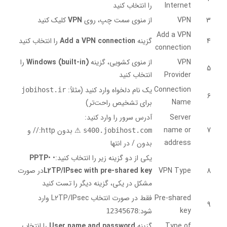
Internet
را انتخاب کنید
3
VPN
از منوی سمت چپ، روی
VPN
کلیک کنید
Add a VPN
4
گزینه
Add a VPN connection
را انتخاب کنید
connection
VPN
از منوی کشویی، گزینه
Windows (built-in)
را
5
Provider
انتخاب کنید
Connection
یک نام دلخواه وارد کنید (مثلاً:
jobihost.ir
6
Name
برای تشخیص راحت‌تر)
Server
آدرس سرور را وارد کنید:
name or
7
⚠ بدون http:// و
s400.jobihost.com
address
بدون / در انتها
یکی از دو گزینه زیر را انتخاب کنید:•
•
PPTP
8
VPN Type
L2TP/IPsec with pre-shared key
در صورت
مشکل در یکی، گزینه دیگر را تست کنید
Pre-shared
فقط در صورت انتخاب L2TP/IPsec وارد
9
key
شود:
12345678
Type of
گزینه
User name and password
را انتخاب