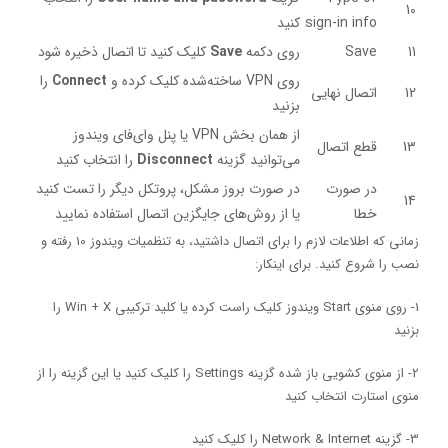
10
sign-in info
کنید
11
Save
روی دکمه
Save
کلیک کنید تا اتصال ذخیره شود
روی VPN ساخته‌شده کلیک کرده و
Connect
را
12
اتصال نهایی
بزنید
از همان بخش VPN یا پنل وای‌فای ویندوز
13
قطع اتصال
می‌توانید گزینه
Disconnect
را انتخاب کنید
در صورت
در صورت بروز مشکل، پروتکل دیگر را تست کنید
14
خطا
یا از روش‌های جایگزین اتصال استفاده نمایید
زمانی که اطلاعات لازم را برای اتصال داشتید، به تنظمیات ویندوز 10 رفته و
نصب را شروع کنید. برای اینکار:
1- روی منوی Start ویندوز کلیک راست کرده یا کلید ترکیبی
X
+
Win
را
بزنید
2- از منوی کشویی باز شده گزینه Settings را کلیک کنید یا این گزینه را از
منوی استارت انتخاب کنید
3- گزینه Network & Internet را کلیک کنید