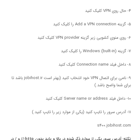
4- حال روی VPN کلیک کنید
5- گزینه Add a VPN connection را کلیک کنید
6- روی منوی کشویی زیر گزینه VPN provider کلیک کنید
7- گزینه Windows (built-in) را کلیک کنید
8- داخل فیلد Connection name کلیک کنید
9- نامی برای اتصال VPN خود انتخاب کنید (بهتر است jobihost.ir باشد تا
برای شما واضح باشد.)
10- داخل فیلد Server name or address کلیک کنید
11- آدرس سرور را تایپ کنید (یکی از موارد زیر را تایپ کنید.)
s400.jobihost.com
نکته: آدرس سرور یکی از موارد ذکر شده در بالا و باید بدون http:// و / در