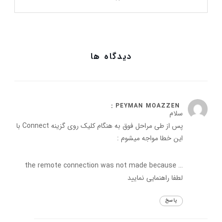
دیدگاه ها
ژانویه 7, 2022 at 2:40 ب.ظ
PEYMAN MOAZZEN :
سلام
پس از طی مراحل فوق به هنگام کلیک روی گزینه Connect با
این خطا مواجه میشوم :
… the remote connection was not made because
لطفا راهنمایی نمایید
پاسخ
آوریل 29, 2022 at 7:39 ب.ظ