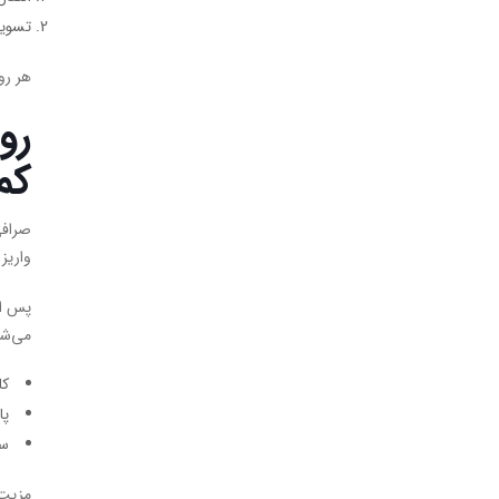
تسویه
هر رو
رو
کم
صرافی
واریز
پس از
می‌شو
کا
پا
سا
مزیت