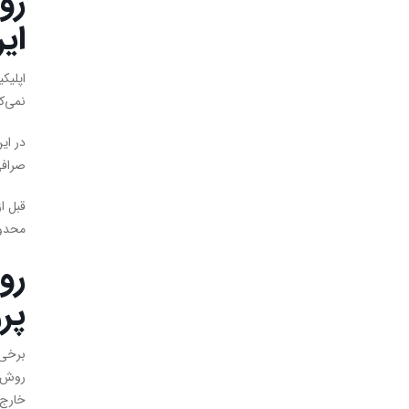
رو
ایر
نمی‌ک
در ای
صرافی
قبل ا
محدود
رو
پر
برخی 
روش، 
خارج 