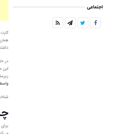
اجتماعی
کارت 
همان‌
داشته
در حا
این م
زیرسا
واسط
شناخت
چر
می‌کن