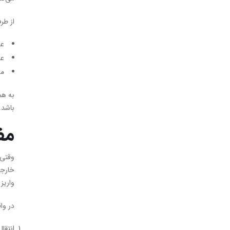
از طر
عد
عد
مس
به هم
باشد.
مف
وقتی 
خارجی
واریز
در وا
انتقال