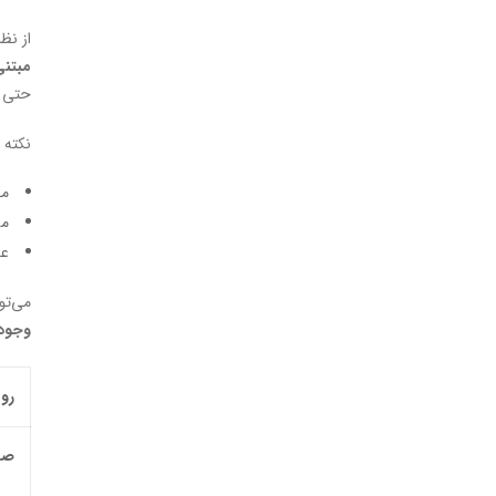
از نظ
مبتنی
حتی م
نکته 
مح
مس
عد
می‌تو
وجود 
رو
صر