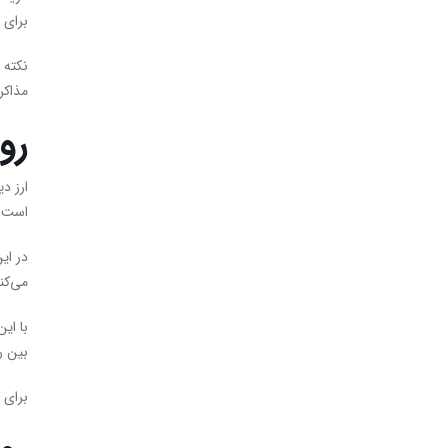
برای 
نکته 
مذاکر
رو
است:
می‌کن
با ای
بین ر
برای 