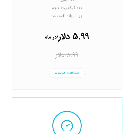
200 گیگابایت حجم
پهنای باند نامحدود
5.99 دلار
/در ماه
8.99 دلار
مشاهده جزئیات