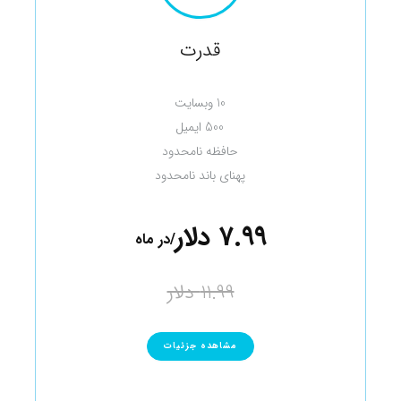
قدرت
10 وبسایت
500 ایمیل
حافظه نامحدود
پهنای باند نامحدود
7.99 دلار
/در ماه
11.99 دلار
مشاهده جزئیات